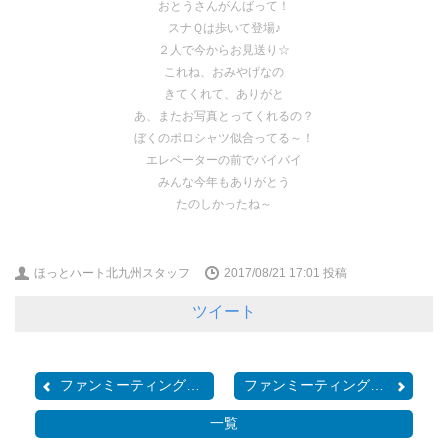
おとうさんがんばって！
スナＱは歩いて登場♪
２人で今からお見送り☆
これね、おみやげなの
きてくれて、ありがと
あ、またお写真とってくれるの？
ぼくのポロシャツ似合ってる～！
エレベーターの前でバイバイ
みんな今年もありがとう
たのしかったね～
ほっとハート北九州スタッフ
2017/08/21 17:01
投稿
ツイート
ファンミーティング２０１...
ファンミーティング２０１...
一覧