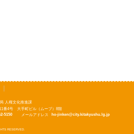
局 人権文化推進課
手町11番4号 大手町ビル（ムーブ）8階
62-5150
ho-jinken@city.kitakyushu.lg.jp
メールアドレス
RIGHTS RESERVED.