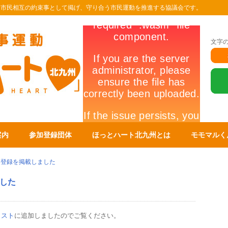
を市民相互の約束事として掲げ、守り合う市民運動を推進する協議会です。
文字
案内
参加登録団体
ほっとハート北九州とは
モモマルく
加登録を掲載しました
した
リスト
に追加しましたのでご覧ください。