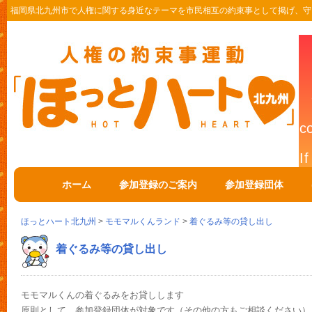
福岡県北九州市で人権に関する身近なテーマを市民相互の約束事として掲げ、守
ホーム
参加登録のご案内
参加登録団体
ほっとハート北九州
>
モモマルくんランド
>
着ぐるみ等の貸し出し
着ぐるみ等の貸し出し
モモマルくんの着ぐるみをお貸しします
原則として、参加登録団体が対象です（その他の方もご相談ください）