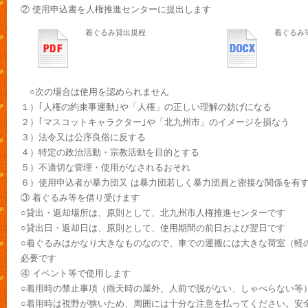
② 使用申込書を人権推進センターに提出します
着ぐるみ貸出規程
着ぐるみ
○次の場合は使用を認められません
１）｢人権の約束事運動｣や「人権」の正しい理解の妨げになる
２）｢マスコットキャラクター｣や「北九州市」のイメージを損なう
３）法令又は公序良俗に反する
４）特定の政治活動・宗教活動を目的とする
５）不適切な管理・使用がなされるおそれ
６）使用申込者が暴力団又 は暴力団若しく暴力団員と密接な関係を有
③ 着ぐるみ等を借り受けます
○貸出・返却場所は、原則として、北九州市人権推進センターです
○貸出日・返却日は、原則として、使用期間の前日および翌日です
○着ぐるみはかなり大きなものなので、車での運搬には大きな荷室（軽
必要です
④ イベント等で使用します
○着用時の禁止事項（雨天時の屋外、人前で脱がない、しゃべらない等
○着用時は視野が狭いため、周囲には十分な注意を払ってください。安