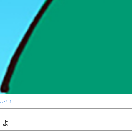
にいくよ
くよ